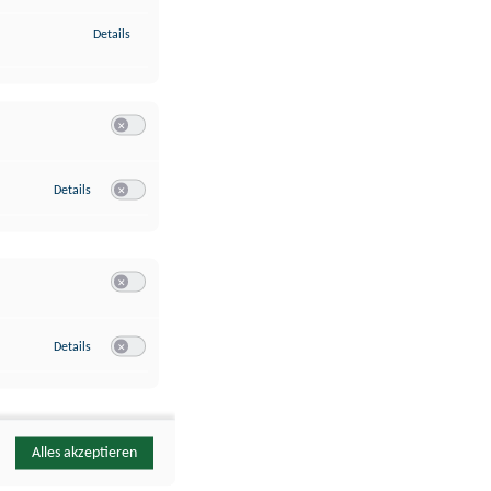
zu Identifikation von Endgeräten anhand automatisch übermittelte
Details
Switch zum Einwilligen bzw. Ablehnen der Kategorie Analyse / 
zu Google Analytics
Details
Switch zum Einwilligen bzw. Ablehnen des Dienstes Google Ana
Switch zum Einwilligen bzw. Ablehnen der Kategorie Sonstige 
zu YouTube
Details
Switch zum Einwilligen bzw. Ablehnen des Dienstes YouTube
Alles akzeptieren