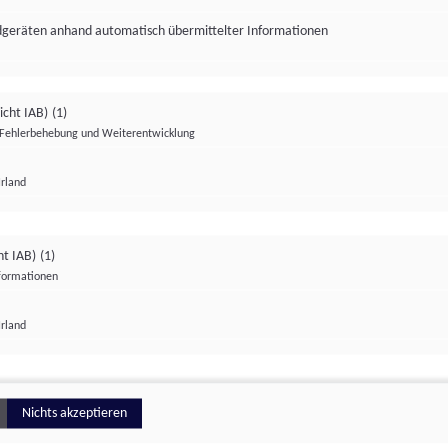
ndgeräten anhand automatisch übermittelter Informationen
icht IAB)
(1)
Fehlerbehebung und Weiterentwicklung
Irland
Impressum
Datenschutzerklärung
Datenschutzeinstellungen
ht IAB)
(1)
nformationen
Irland
ionell
Nichts akzeptieren