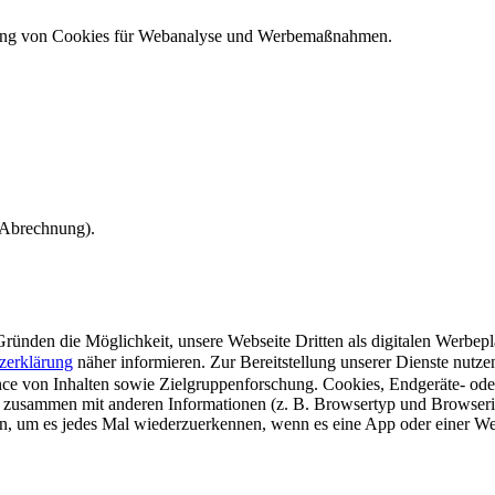
ndung von Cookies für Webanalyse und Werbemaßnahmen.
e Abrechnung).
ünden die Möglichkeit, unsere Webseite Dritten als digitalen Werbeplat
zerklärung
näher informieren.
Zur Bereitstellung unserer Dienste nutz
e von Inhalten sowie Zielgruppenforschung. Cookies, Endgeräte- ode
 zusammen mit anderen Informationen (z. B. Browsertyp und Browserin
n, um es jedes Mal wiederzuerkennen, wenn es eine App oder einer Webs