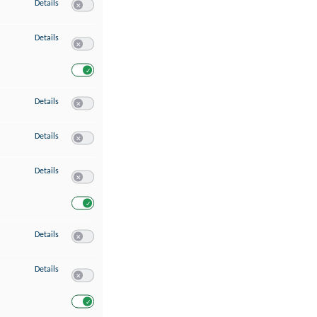
zu Speichern von oder Zugriff auf Informationen auf einem Endgerät
Details
Switch zum Einwilligen bzw. Ablehnen des Dienstes Speichern 
zu Verwendung reduzierter Daten zur Auswahl von Werbeanzeigen
Details
Switch zum Einwilligen bzw. Ablehnen des Dienstes Verwend
Switch zum Einwilligen bzw. Ablehnen des Dienstes Verwendu
zu Erstellung von Profilen für personalisierte Werbung
Details
Switch zum Einwilligen bzw. Ablehnen des Dienstes Erstellung 
zu Verwendung von Profilen zur Auswahl personalisierter Werbung
Details
Switch zum Einwilligen bzw. Ablehnen des Dienstes Verwendun
zu Messung der Werbeleistung
Details
Switch zum Einwilligen bzw. Ablehnen des Dienstes Messung 
Switch zum Einwilligen bzw. Ablehnen des Dienstes Messung d
zu Messung der Performance von Inhalten
Details
Switch zum Einwilligen bzw. Ablehnen des Dienstes Messung 
zu Analyse von Zielgruppen durch Statistiken oder Kombinationen von Dat
Details
Switch zum Einwilligen bzw. Ablehnen des Dienstes Analyse v
Switch zum Einwilligen bzw. Ablehnen des Dienstes Analyse v