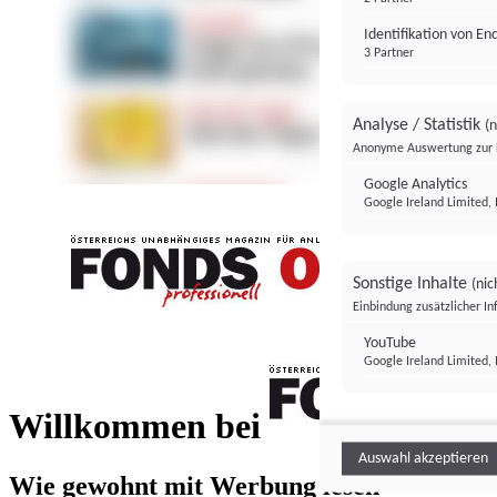
Identifikation von E
3 Partner
Analyse / Statistik
(n
Anonyme Auswertung zur 
Google Analytics
Google Ireland Limited, 
Sonstige Inhalte
(nic
Einbindung zusätzlicher I
FONDS professionell
YouTube
Google Ireland Limited, 
FONDS profess
Willkommen bei
Auswahl akzeptieren
Wie gewohnt mit Werbung lesen