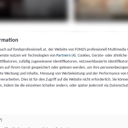
rmation
such auf fondsprofessionell.at, der Website von FONDS professionell Multimedia
ienste nutzen wir Technologien von
Partnern (4)
. Cookies, Geräte- oder ähnliche
entifikatoren, zufällig zugewiesene Identifikatoren, netzwerkbasierte Identifik
en auf Ihrem Gerät gespeichert oder gelesen werden, um Ihre personenbezogen
rte Werbung und Inhalte, Messung von Werbeleistung und der Performance von 
erarbeiten. Dies ist für den Zugriff auf die Website nicht erforderlich. Sie können
, indem Sie die einzelnen Schalter ändern, oder später jederzeit via Datenschu
7)