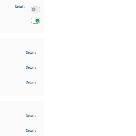
zu Entwicklung und Verbesserung der Angebote
Details
Switch zum Einwilligen bzw. Ablehnen des Dienstes Entwickl
Switch zum Einwilligen bzw. Ablehnen des Dienstes Entwicklu
zu Gewährleistung der Sicherheit, Verhinderung und Aufdeckung v
Details
zu Bereitstellung und Anzeige von Werbung und Inhalten
Details
zu Ihre Entscheidungen zum Datenschutz speichern und übermittel
Details
zu Abgleichung und Kombination von Daten aus unterschiedlichen 
Details
zu Verknüpfung verschiedener Endgeräte
Details