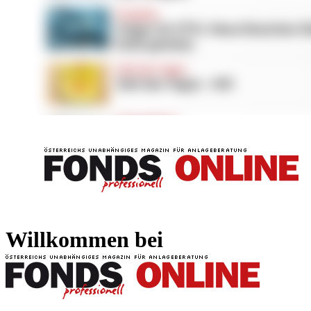
FONDS professionell
FONDS professi
Willkommen bei