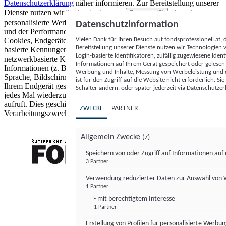
Datenschutzerklärung
näher informieren.
Zur Bereitstellung unserer
Dienste nutzen wir Technologien von
. Zwecke:
Partnern (5)
personalisierte Werbung und Inhalte, Messung von Werbeleistung
Datenschutzinformation
und der Performance von Inhalten sowie Zielgruppenforschung.
Vielen Dank für Ihren Besuch auf fondsprofessionell.at
Cookies, Endgeräte- oder ähnliche Online-Kennungen (z. B. login-
Bereitstellung unserer Dienste nutzen wir Technologien
basierte Kennungen, zufällig generierte Kennungen,
Login-basierte Identifikatoren, zufällig zugewiesene Id
netzwerkbasierte Kennungen) können zusammen mit anderen
Informationen auf Ihrem Gerät gespeichert oder gelese
Informationen (z. B. Browsertyp und Browserinformationen,
Werbung und Inhalte, Messung von Werbeleistung und d
Sprache, Bildschirmgröße, unterstützte Technologien usw.) auf
ist für den Zugriff auf die Website nicht erforderlich. S
Ihrem Endgerät gespeichert oder von dort ausgelesen werden, um es
Schalter ändern, oder später jederzeit via Datenschutzer
jedes Mal wiederzuerkennen, wenn es eine App oder einer Webseite
aufruft. Dies geschieht für einen oder mehrere der hier aufgeführten
ZWECKE
PARTNER
Verarbeitungszwecke.
Allgemein Zwecke
(7)
Speichern von oder Zugriff auf Informationen au
3 Partner
FONDS professionell
Verwendung reduzierter Daten zur Auswahl von
1 Partner
- mit berechtigtem Interesse
1 Partner
Erstellung von Profilen für personalisierte Werbu