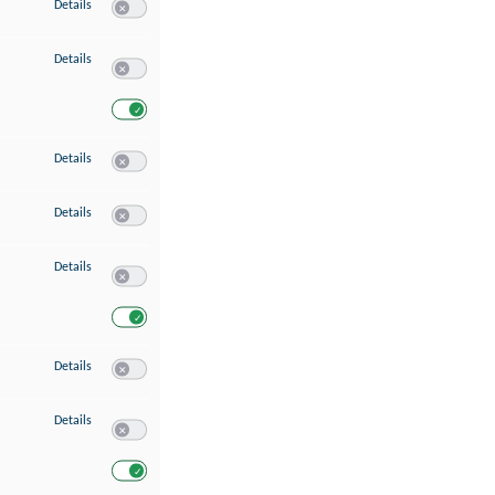
zu Speichern von oder Zugriff auf Informationen auf einem Endgerät
Details
Switch zum Einwilligen bzw. Ablehnen des Dienstes Speichern 
zu Verwendung reduzierter Daten zur Auswahl von Werbeanzeigen
Details
Switch zum Einwilligen bzw. Ablehnen des Dienstes Verwend
Switch zum Einwilligen bzw. Ablehnen des Dienstes Verwendu
zu Erstellung von Profilen für personalisierte Werbung
Details
Switch zum Einwilligen bzw. Ablehnen des Dienstes Erstellung 
zu Verwendung von Profilen zur Auswahl personalisierter Werbung
Details
Switch zum Einwilligen bzw. Ablehnen des Dienstes Verwendun
zu Messung der Werbeleistung
Details
Switch zum Einwilligen bzw. Ablehnen des Dienstes Messung 
Switch zum Einwilligen bzw. Ablehnen des Dienstes Messung d
zu Messung der Performance von Inhalten
Details
Switch zum Einwilligen bzw. Ablehnen des Dienstes Messung 
zu Analyse von Zielgruppen durch Statistiken oder Kombinationen von Dat
Details
Switch zum Einwilligen bzw. Ablehnen des Dienstes Analyse v
Switch zum Einwilligen bzw. Ablehnen des Dienstes Analyse v