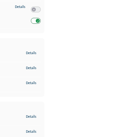
zu Entwicklung und Verbesserung der Angebote
Details
Switch zum Einwilligen bzw. Ablehnen des Dienstes Entwickl
Switch zum Einwilligen bzw. Ablehnen des Dienstes Entwicklu
zu Gewährleistung der Sicherheit, Verhinderung und Aufdeckung v
Details
zu Bereitstellung und Anzeige von Werbung und Inhalten
Details
zu Ihre Entscheidungen zum Datenschutz speichern und übermittel
Details
zu Abgleichung und Kombination von Daten aus unterschiedlichen 
Details
zu Verknüpfung verschiedener Endgeräte
Details