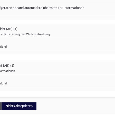
ndgeräten anhand automatisch übermittelter Informationen
icht IAB)
(1)
Fehlerbehebung und Weiterentwicklung
Irland
Impressum
Datenschutzerklärung
Datenschutzeinstellungen
ht IAB)
(1)
nformationen
Irland
ionell
Nichts akzeptieren