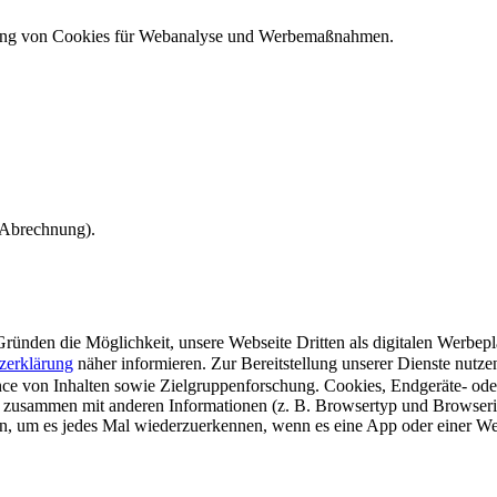
ndung von Cookies für Webanalyse und Werbemaßnahmen.
e Abrechnung).
ünden die Möglichkeit, unsere Webseite Dritten als digitalen Werbeplat
zerklärung
näher informieren.
Zur Bereitstellung unserer Dienste nutz
e von Inhalten sowie Zielgruppenforschung. Cookies, Endgeräte- ode
 zusammen mit anderen Informationen (z. B. Browsertyp und Browserin
n, um es jedes Mal wiederzuerkennen, wenn es eine App oder einer Webs