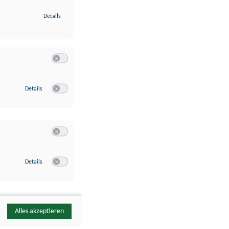
zu Identifikation von Endgeräten anhand automatisch übermittelte
Details
Switch zum Einwilligen bzw. Ablehnen der Kategorie Analyse / 
zu Google Analytics
Details
Switch zum Einwilligen bzw. Ablehnen des Dienstes Google Ana
Switch zum Einwilligen bzw. Ablehnen der Kategorie Sonstige 
zu YouTube
Details
Switch zum Einwilligen bzw. Ablehnen des Dienstes YouTube
Alles akzeptieren