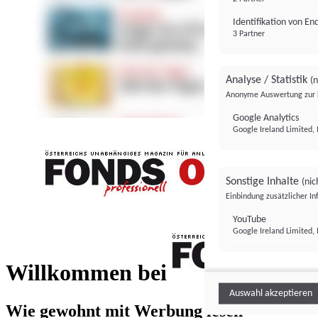
Identifikation von E
3 Partner
Analyse / Statistik
(n
Anonyme Auswertung zur 
Google Analytics
Google Ireland Limited, 
Sonstige Inhalte
(nic
Einbindung zusätzlicher I
FONDS professionell
YouTube
Google Ireland Limited, 
FONDS profess
Willkommen bei
Auswahl akzeptieren
Wie gewohnt mit Werbung lesen