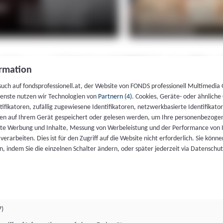
rmation
such auf fondsprofessionell.at, der Website von FONDS professionell Multimedia
ienste nutzen wir Technologien von
Partnern (4)
. Cookies, Geräte- oder ähnliche
entifikatoren, zufällig zugewiesene Identifikatoren, netzwerkbasierte Identifik
en auf Ihrem Gerät gespeichert oder gelesen werden, um Ihre personenbezogen
rte Werbung und Inhalte, Messung von Werbeleistung und der Performance von 
erarbeiten. Dies ist für den Zugriff auf die Website nicht erforderlich. Sie können
, indem Sie die einzelnen Schalter ändern, oder später jederzeit via Datenschu
7)