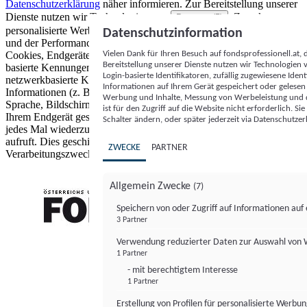
Datenschutzerklärung
näher informieren.
Zur Bereitstellung unserer
Dienste nutzen wir Technologien von
. Zwecke:
Partnern (5)
personalisierte Werbung und Inhalte, Messung von Werbeleistung
Datenschutzinformation
und der Performance von Inhalten sowie Zielgruppenforschung.
Vielen Dank für Ihren Besuch auf fondsprofessionell.at
Cookies, Endgeräte- oder ähnliche Online-Kennungen (z. B. login-
Bereitstellung unserer Dienste nutzen wir Technologien
basierte Kennungen, zufällig generierte Kennungen,
Login-basierte Identifikatoren, zufällig zugewiesene Id
netzwerkbasierte Kennungen) können zusammen mit anderen
Informationen auf Ihrem Gerät gespeichert oder gelese
Informationen (z. B. Browsertyp und Browserinformationen,
Werbung und Inhalte, Messung von Werbeleistung und d
Sprache, Bildschirmgröße, unterstützte Technologien usw.) auf
ist für den Zugriff auf die Website nicht erforderlich. S
Ihrem Endgerät gespeichert oder von dort ausgelesen werden, um es
Schalter ändern, oder später jederzeit via Datenschutzer
jedes Mal wiederzuerkennen, wenn es eine App oder einer Webseite
aufruft. Dies geschieht für einen oder mehrere der hier aufgeführten
ZWECKE
PARTNER
Verarbeitungszwecke.
Allgemein Zwecke
(7)
Speichern von oder Zugriff auf Informationen au
3 Partner
FONDS professionell
Verwendung reduzierter Daten zur Auswahl von
1 Partner
- mit berechtigtem Interesse
1 Partner
Erstellung von Profilen für personalisierte Werbu