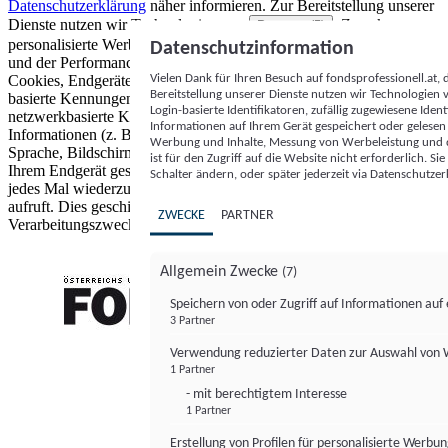
Datenschutzerklärung
näher informieren.
Zur Bereitstellung unserer
Dienste nutzen wir Technologien von
. Zwecke:
Partnern (5)
personalisierte Werbung und Inhalte, Messung von Werbeleistung
Datenschutzinformation
und der Performance von Inhalten sowie Zielgruppenforschung.
Vielen Dank für Ihren Besuch auf fondsprofessionell.at
Cookies, Endgeräte- oder ähnliche Online-Kennungen (z. B. login-
Bereitstellung unserer Dienste nutzen wir Technologien
basierte Kennungen, zufällig generierte Kennungen,
Login-basierte Identifikatoren, zufällig zugewiesene Id
netzwerkbasierte Kennungen) können zusammen mit anderen
Informationen auf Ihrem Gerät gespeichert oder gelese
Informationen (z. B. Browsertyp und Browserinformationen,
Werbung und Inhalte, Messung von Werbeleistung und d
Sprache, Bildschirmgröße, unterstützte Technologien usw.) auf
ist für den Zugriff auf die Website nicht erforderlich. S
Ihrem Endgerät gespeichert oder von dort ausgelesen werden, um es
Schalter ändern, oder später jederzeit via Datenschutzer
jedes Mal wiederzuerkennen, wenn es eine App oder einer Webseite
aufruft. Dies geschieht für einen oder mehrere der hier aufgeführten
ZWECKE
PARTNER
Verarbeitungszwecke.
Allgemein Zwecke
(7)
Speichern von oder Zugriff auf Informationen au
3 Partner
FONDS professionell
Verwendung reduzierter Daten zur Auswahl von
1 Partner
- mit berechtigtem Interesse
1 Partner
Erstellung von Profilen für personalisierte Werbu