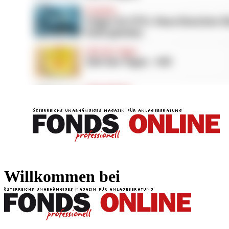
FONDS professionell
FONDS professi
Willkommen bei