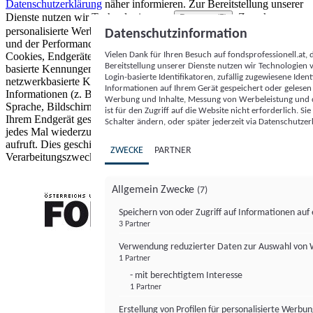
Datenschutzerklärung
näher informieren.
Zur Bereitstellung unserer
Dienste nutzen wir Technologien von
. Zwecke:
Partnern (5)
personalisierte Werbung und Inhalte, Messung von Werbeleistung
Datenschutzinformation
und der Performance von Inhalten sowie Zielgruppenforschung.
Vielen Dank für Ihren Besuch auf fondsprofessionell.at
Cookies, Endgeräte- oder ähnliche Online-Kennungen (z. B. login-
Bereitstellung unserer Dienste nutzen wir Technologien
basierte Kennungen, zufällig generierte Kennungen,
Login-basierte Identifikatoren, zufällig zugewiesene Id
netzwerkbasierte Kennungen) können zusammen mit anderen
Informationen auf Ihrem Gerät gespeichert oder gelese
Informationen (z. B. Browsertyp und Browserinformationen,
Werbung und Inhalte, Messung von Werbeleistung und d
Sprache, Bildschirmgröße, unterstützte Technologien usw.) auf
ist für den Zugriff auf die Website nicht erforderlich. S
Ihrem Endgerät gespeichert oder von dort ausgelesen werden, um es
Schalter ändern, oder später jederzeit via Datenschutzer
jedes Mal wiederzuerkennen, wenn es eine App oder einer Webseite
aufruft. Dies geschieht für einen oder mehrere der hier aufgeführten
ZWECKE
PARTNER
Verarbeitungszwecke.
Allgemein Zwecke
(7)
Speichern von oder Zugriff auf Informationen au
3 Partner
FONDS professionell
Verwendung reduzierter Daten zur Auswahl von
1 Partner
- mit berechtigtem Interesse
1 Partner
Erstellung von Profilen für personalisierte Werbu