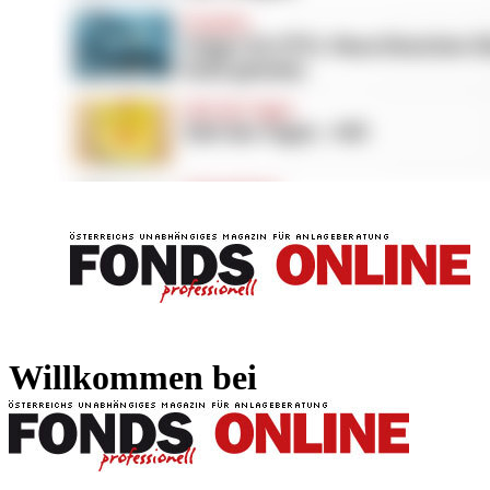
FONDS professionell
FONDS professi
Willkommen bei