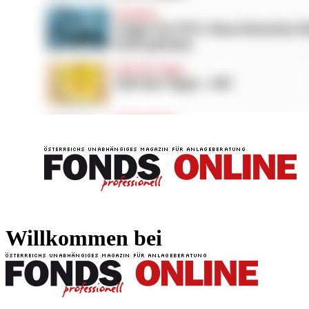
FONDS professionell
FONDS professi
Willkommen bei