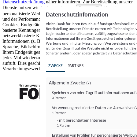
Datenschutzerklärung
näher informieren.
Zur Bereitstellung unserer
Dienste nutzen wir Technologien von
. Zwecke:
Partnern (5)
personalisierte Werbung und Inhalte, Messung von Werbeleistung
Datenschutzinformation
und der Performance von Inhalten sowie Zielgruppenforschung.
Vielen Dank für Ihren Besuch auf fondsprofessionell.at
Cookies, Endgeräte- oder ähnliche Online-Kennungen (z. B. login-
Bereitstellung unserer Dienste nutzen wir Technologien
basierte Kennungen, zufällig generierte Kennungen,
Login-basierte Identifikatoren, zufällig zugewiesene Id
netzwerkbasierte Kennungen) können zusammen mit anderen
Informationen auf Ihrem Gerät gespeichert oder gelese
Informationen (z. B. Browsertyp und Browserinformationen,
Werbung und Inhalte, Messung von Werbeleistung und d
Sprache, Bildschirmgröße, unterstützte Technologien usw.) auf
ist für den Zugriff auf die Website nicht erforderlich. S
Ihrem Endgerät gespeichert oder von dort ausgelesen werden, um es
Schalter ändern, oder später jederzeit via Datenschutzer
jedes Mal wiederzuerkennen, wenn es eine App oder einer Webseite
aufruft. Dies geschieht für einen oder mehrere der hier aufgeführten
ZWECKE
PARTNER
Verarbeitungszwecke.
Allgemein Zwecke
(7)
Speichern von oder Zugriff auf Informationen au
3 Partner
FONDS professionell
Verwendung reduzierter Daten zur Auswahl von
1 Partner
- mit berechtigtem Interesse
1 Partner
Erstellung von Profilen für personalisierte Werbu