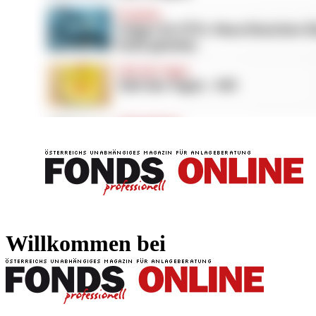
FONDS professionell
FONDS professi
Willkommen bei