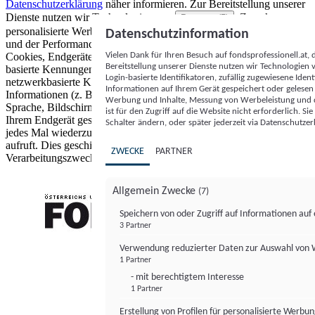
Datenschutzerklärung
näher informieren.
Zur Bereitstellung unserer
Dienste nutzen wir Technologien von
. Zwecke:
Partnern (5)
personalisierte Werbung und Inhalte, Messung von Werbeleistung
Datenschutzinformation
und der Performance von Inhalten sowie Zielgruppenforschung.
Vielen Dank für Ihren Besuch auf fondsprofessionell.at
Cookies, Endgeräte- oder ähnliche Online-Kennungen (z. B. login-
Bereitstellung unserer Dienste nutzen wir Technologien
basierte Kennungen, zufällig generierte Kennungen,
Login-basierte Identifikatoren, zufällig zugewiesene Id
netzwerkbasierte Kennungen) können zusammen mit anderen
Informationen auf Ihrem Gerät gespeichert oder gelese
Informationen (z. B. Browsertyp und Browserinformationen,
Werbung und Inhalte, Messung von Werbeleistung und d
Sprache, Bildschirmgröße, unterstützte Technologien usw.) auf
ist für den Zugriff auf die Website nicht erforderlich. S
Ihrem Endgerät gespeichert oder von dort ausgelesen werden, um es
Schalter ändern, oder später jederzeit via Datenschutzer
jedes Mal wiederzuerkennen, wenn es eine App oder einer Webseite
aufruft. Dies geschieht für einen oder mehrere der hier aufgeführten
ZWECKE
PARTNER
Verarbeitungszwecke.
Allgemein Zwecke
(7)
Speichern von oder Zugriff auf Informationen au
3 Partner
FONDS professionell
Verwendung reduzierter Daten zur Auswahl von
1 Partner
- mit berechtigtem Interesse
1 Partner
Erstellung von Profilen für personalisierte Werbu