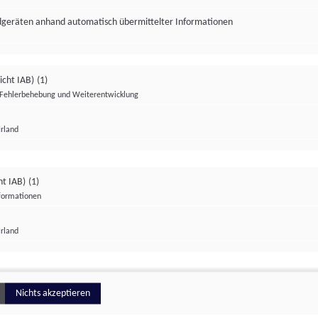
ndgeräten anhand automatisch übermittelter Informationen
icht IAB)
(1)
Fehlerbehebung und Weiterentwicklung
Irland
Impressum
Datenschutzerklärung
Datenschutzeinstellungen
ht IAB)
(1)
nformationen
Irland
ionell
Nichts akzeptieren