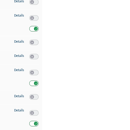
zu Speichern von oder Zugriff auf Informationen auf einem Endgerät
Details
Switch zum Einwilligen bzw. Ablehnen des Dienstes Speichern 
zu Verwendung reduzierter Daten zur Auswahl von Werbeanzeigen
Details
Switch zum Einwilligen bzw. Ablehnen des Dienstes Verwend
Switch zum Einwilligen bzw. Ablehnen des Dienstes Verwendu
zu Erstellung von Profilen für personalisierte Werbung
Details
Switch zum Einwilligen bzw. Ablehnen des Dienstes Erstellung 
zu Verwendung von Profilen zur Auswahl personalisierter Werbung
Details
Switch zum Einwilligen bzw. Ablehnen des Dienstes Verwendun
zu Messung der Werbeleistung
Details
Switch zum Einwilligen bzw. Ablehnen des Dienstes Messung 
Switch zum Einwilligen bzw. Ablehnen des Dienstes Messung d
zu Messung der Performance von Inhalten
Details
Switch zum Einwilligen bzw. Ablehnen des Dienstes Messung 
zu Analyse von Zielgruppen durch Statistiken oder Kombinationen von Dat
Details
Switch zum Einwilligen bzw. Ablehnen des Dienstes Analyse v
Switch zum Einwilligen bzw. Ablehnen des Dienstes Analyse v