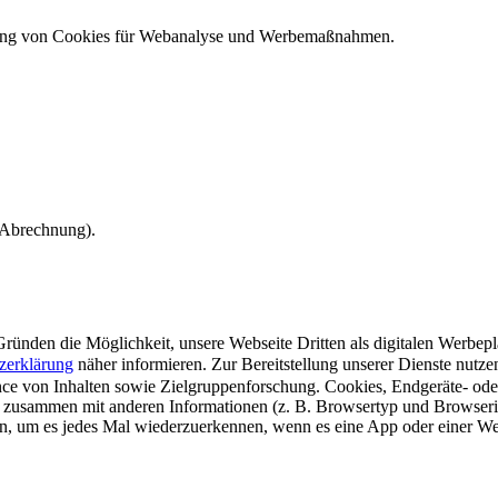
ndung von Cookies für Webanalyse und Werbemaßnahmen.
e Abrechnung).
ünden die Möglichkeit, unsere Webseite Dritten als digitalen Werbeplat
zerklärung
näher informieren.
Zur Bereitstellung unserer Dienste nutz
e von Inhalten sowie Zielgruppenforschung. Cookies, Endgeräte- ode
 zusammen mit anderen Informationen (z. B. Browsertyp und Browserin
n, um es jedes Mal wiederzuerkennen, wenn es eine App oder einer Webs