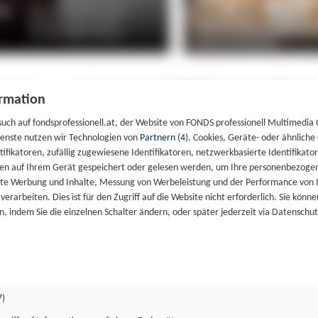
rmation
such auf fondsprofessionell.at, der Website von FONDS professionell Multimedia
ienste nutzen wir Technologien von
Partnern (4)
. Cookies, Geräte- oder ähnliche
entifikatoren, zufällig zugewiesene Identifikatoren, netzwerkbasierte Identifik
en auf Ihrem Gerät gespeichert oder gelesen werden, um Ihre personenbezogen
rte Werbung und Inhalte, Messung von Werbeleistung und der Performance von 
erarbeiten. Dies ist für den Zugriff auf die Website nicht erforderlich. Sie können
, indem Sie die einzelnen Schalter ändern, oder später jederzeit via Datenschu
7)