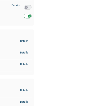
zu Entwicklung und Verbesserung der Angebote
Details
Switch zum Einwilligen bzw. Ablehnen des Dienstes Entwickl
Switch zum Einwilligen bzw. Ablehnen des Dienstes Entwicklu
zu Gewährleistung der Sicherheit, Verhinderung und Aufdeckung v
Details
zu Bereitstellung und Anzeige von Werbung und Inhalten
Details
zu Ihre Entscheidungen zum Datenschutz speichern und übermittel
Details
zu Abgleichung und Kombination von Daten aus unterschiedlichen 
Details
zu Verknüpfung verschiedener Endgeräte
Details