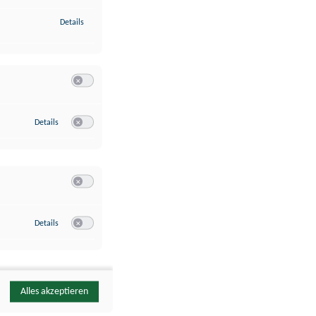
zu Identifikation von Endgeräten anhand automatisch übermittelte
Details
Switch zum Einwilligen bzw. Ablehnen der Kategorie Analyse / 
zu Google Analytics
Details
Switch zum Einwilligen bzw. Ablehnen des Dienstes Google Ana
Switch zum Einwilligen bzw. Ablehnen der Kategorie Sonstige 
zu YouTube
Details
Switch zum Einwilligen bzw. Ablehnen des Dienstes YouTube
Alles akzeptieren