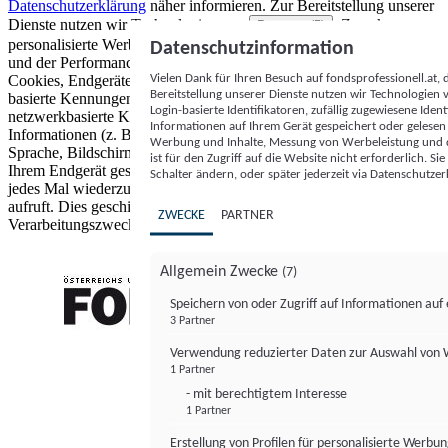
Datenschutzerklärung
näher informieren.
Zur Bereitstellung unserer
Dienste nutzen wir Technologien von
. Zwecke:
Partnern (5)
personalisierte Werbung und Inhalte, Messung von Werbeleistung
Datenschutzinformation
und der Performance von Inhalten sowie Zielgruppenforschung.
Vielen Dank für Ihren Besuch auf fondsprofessionell.at
Cookies, Endgeräte- oder ähnliche Online-Kennungen (z. B. login-
Bereitstellung unserer Dienste nutzen wir Technologien
basierte Kennungen, zufällig generierte Kennungen,
Login-basierte Identifikatoren, zufällig zugewiesene Id
netzwerkbasierte Kennungen) können zusammen mit anderen
Informationen auf Ihrem Gerät gespeichert oder gelese
Informationen (z. B. Browsertyp und Browserinformationen,
Werbung und Inhalte, Messung von Werbeleistung und d
Sprache, Bildschirmgröße, unterstützte Technologien usw.) auf
ist für den Zugriff auf die Website nicht erforderlich. S
Ihrem Endgerät gespeichert oder von dort ausgelesen werden, um es
Schalter ändern, oder später jederzeit via Datenschutzer
jedes Mal wiederzuerkennen, wenn es eine App oder einer Webseite
aufruft. Dies geschieht für einen oder mehrere der hier aufgeführten
ZWECKE
PARTNER
Verarbeitungszwecke.
Allgemein Zwecke
(7)
Speichern von oder Zugriff auf Informationen au
3 Partner
FONDS professionell
Verwendung reduzierter Daten zur Auswahl von
1 Partner
- mit berechtigtem Interesse
1 Partner
Erstellung von Profilen für personalisierte Werbu