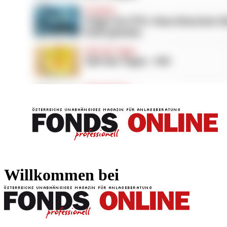
FONDS professionell
FONDS professi
Willkommen bei