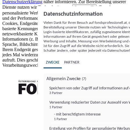
Datenschutzerklärung
näher informieren.
Zur Bereitstellung unserer
Dienste nutzen wir Technologien von
. Zwecke:
Partnern (5)
personalisierte Werbung und Inhalte, Messung von Werbeleistung
Datenschutzinformation
und der Performance von Inhalten sowie Zielgruppenforschung.
Vielen Dank für Ihren Besuch auf fondsprofessionell.at
Cookies, Endgeräte- oder ähnliche Online-Kennungen (z. B. login-
Bereitstellung unserer Dienste nutzen wir Technologien
basierte Kennungen, zufällig generierte Kennungen,
Login-basierte Identifikatoren, zufällig zugewiesene Id
netzwerkbasierte Kennungen) können zusammen mit anderen
Informationen auf Ihrem Gerät gespeichert oder gelese
Informationen (z. B. Browsertyp und Browserinformationen,
Werbung und Inhalte, Messung von Werbeleistung und d
Sprache, Bildschirmgröße, unterstützte Technologien usw.) auf
ist für den Zugriff auf die Website nicht erforderlich. S
Ihrem Endgerät gespeichert oder von dort ausgelesen werden, um es
Schalter ändern, oder später jederzeit via Datenschutzer
jedes Mal wiederzuerkennen, wenn es eine App oder einer Webseite
aufruft. Dies geschieht für einen oder mehrere der hier aufgeführten
ZWECKE
PARTNER
Verarbeitungszwecke.
Allgemein Zwecke
(7)
Speichern von oder Zugriff auf Informationen au
3 Partner
FONDS professionell
Verwendung reduzierter Daten zur Auswahl von
1 Partner
- mit berechtigtem Interesse
1 Partner
Erstellung von Profilen für personalisierte Werbu