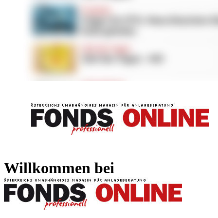
FONDS professionell
FONDS professi
Willkommen bei