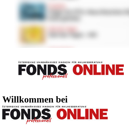
FONDS professionell
FONDS professi
Willkommen bei