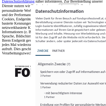
Datenschutzerklärung
näher informieren.
Zur Bereitstellung unserer
Dienste nutzen wir Technologien von
. Zwecke:
Partnern (5)
personalisierte Werbung und Inhalte, Messung von Werbeleistung
Datenschutzinformation
und der Performance von Inhalten sowie Zielgruppenforschung.
Vielen Dank für Ihren Besuch auf fondsprofessionell.at
Cookies, Endgeräte- oder ähnliche Online-Kennungen (z. B. login-
Bereitstellung unserer Dienste nutzen wir Technologien
basierte Kennungen, zufällig generierte Kennungen,
Login-basierte Identifikatoren, zufällig zugewiesene Id
netzwerkbasierte Kennungen) können zusammen mit anderen
Informationen auf Ihrem Gerät gespeichert oder gelese
Informationen (z. B. Browsertyp und Browserinformationen,
Werbung und Inhalte, Messung von Werbeleistung und d
Sprache, Bildschirmgröße, unterstützte Technologien usw.) auf
ist für den Zugriff auf die Website nicht erforderlich. S
Ihrem Endgerät gespeichert oder von dort ausgelesen werden, um es
Schalter ändern, oder später jederzeit via Datenschutzer
jedes Mal wiederzuerkennen, wenn es eine App oder einer Webseite
aufruft. Dies geschieht für einen oder mehrere der hier aufgeführten
ZWECKE
PARTNER
Verarbeitungszwecke.
Allgemein Zwecke
(7)
Speichern von oder Zugriff auf Informationen au
3 Partner
FONDS professionell
Verwendung reduzierter Daten zur Auswahl von
1 Partner
- mit berechtigtem Interesse
1 Partner
Erstellung von Profilen für personalisierte Werbu