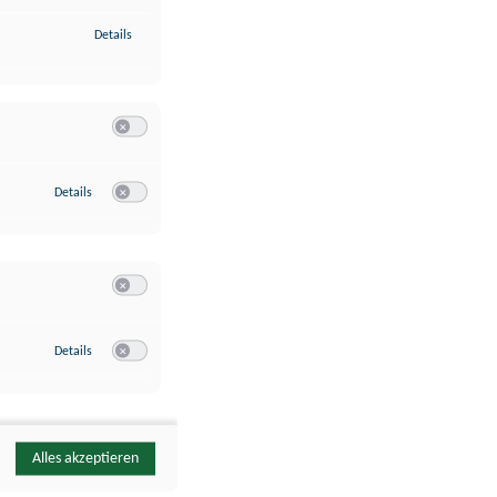
zu Identifikation von Endgeräten anhand automatisch übermittelte
Details
Switch zum Einwilligen bzw. Ablehnen der Kategorie Analyse / 
zu Google Analytics
Details
Switch zum Einwilligen bzw. Ablehnen des Dienstes Google Ana
Switch zum Einwilligen bzw. Ablehnen der Kategorie Sonstige 
zu YouTube
Details
Switch zum Einwilligen bzw. Ablehnen des Dienstes YouTube
Alles akzeptieren