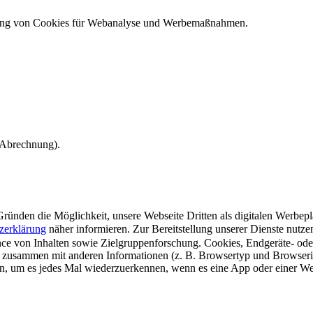
ndung von Cookies für Webanalyse und Werbemaßnahmen.
e Abrechnung).
ünden die Möglichkeit, unsere Webseite Dritten als digitalen Werbeplat
zerklärung
näher informieren.
Zur Bereitstellung unserer Dienste nutz
e von Inhalten sowie Zielgruppenforschung. Cookies, Endgeräte- ode
 zusammen mit anderen Informationen (z. B. Browsertyp und Browserin
n, um es jedes Mal wiederzuerkennen, wenn es eine App oder einer Webs