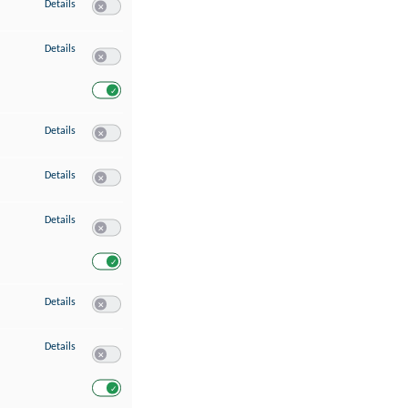
zu Speichern von oder Zugriff auf Informationen auf einem Endgerät
Details
Switch zum Einwilligen bzw. Ablehnen des Dienstes Speichern 
zu Verwendung reduzierter Daten zur Auswahl von Werbeanzeigen
Details
Switch zum Einwilligen bzw. Ablehnen des Dienstes Verwend
Switch zum Einwilligen bzw. Ablehnen des Dienstes Verwendu
zu Erstellung von Profilen für personalisierte Werbung
Details
Switch zum Einwilligen bzw. Ablehnen des Dienstes Erstellung 
zu Verwendung von Profilen zur Auswahl personalisierter Werbung
Details
Switch zum Einwilligen bzw. Ablehnen des Dienstes Verwendun
zu Messung der Werbeleistung
Details
Switch zum Einwilligen bzw. Ablehnen des Dienstes Messung 
Switch zum Einwilligen bzw. Ablehnen des Dienstes Messung d
zu Messung der Performance von Inhalten
Details
Switch zum Einwilligen bzw. Ablehnen des Dienstes Messung 
zu Analyse von Zielgruppen durch Statistiken oder Kombinationen von Dat
Details
Switch zum Einwilligen bzw. Ablehnen des Dienstes Analyse v
Switch zum Einwilligen bzw. Ablehnen des Dienstes Analyse v