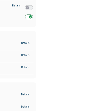
zu Entwicklung und Verbesserung der Angebote
Details
Switch zum Einwilligen bzw. Ablehnen des Dienstes Entwickl
Switch zum Einwilligen bzw. Ablehnen des Dienstes Entwicklu
zu Gewährleistung der Sicherheit, Verhinderung und Aufdeckung v
Details
zu Bereitstellung und Anzeige von Werbung und Inhalten
Details
zu Ihre Entscheidungen zum Datenschutz speichern und übermittel
Details
zu Abgleichung und Kombination von Daten aus unterschiedlichen 
Details
zu Verknüpfung verschiedener Endgeräte
Details