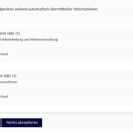
ndgeräten anhand automatisch übermittelter Informationen
icht IAB)
(1)
Fehlerbehebung und Weiterentwicklung
Irland
Impressum
Datenschutzerklärung
Datenschutzeinstellungen
ht IAB)
(1)
nformationen
Irland
ionell
Nichts akzeptieren