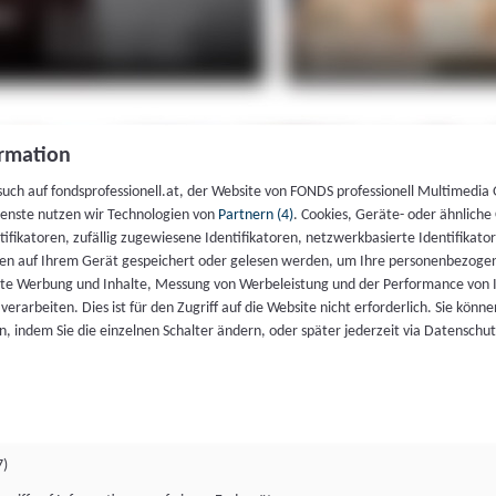
rmation
such auf fondsprofessionell.at, der Website von FONDS professionell Multimedia
ienste nutzen wir Technologien von
Partnern (4)
. Cookies, Geräte- oder ähnliche
entifikatoren, zufällig zugewiesene Identifikatoren, netzwerkbasierte Identifik
en auf Ihrem Gerät gespeichert oder gelesen werden, um Ihre personenbezogen
rte Werbung und Inhalte, Messung von Werbeleistung und der Performance von 
erarbeiten. Dies ist für den Zugriff auf die Website nicht erforderlich. Sie können
, indem Sie die einzelnen Schalter ändern, oder später jederzeit via Datenschu
7)