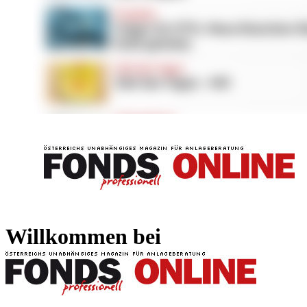
FONDS professionell
FONDS professi
Willkommen bei