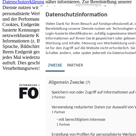
Datenschutzerklärung
näher informieren.
Zur Bereitstellung unserer
Dienste nutzen wir Technologien von
. Zwecke:
Partnern (5)
personalisierte Werbung und Inhalte, Messung von Werbeleistung
Datenschutzinformation
und der Performance von Inhalten sowie Zielgruppenforschung.
Vielen Dank für Ihren Besuch auf fondsprofessionell.at
Cookies, Endgeräte- oder ähnliche Online-Kennungen (z. B. login-
Bereitstellung unserer Dienste nutzen wir Technologien
basierte Kennungen, zufällig generierte Kennungen,
Login-basierte Identifikatoren, zufällig zugewiesene Id
netzwerkbasierte Kennungen) können zusammen mit anderen
Informationen auf Ihrem Gerät gespeichert oder gelese
Informationen (z. B. Browsertyp und Browserinformationen,
Werbung und Inhalte, Messung von Werbeleistung und d
Sprache, Bildschirmgröße, unterstützte Technologien usw.) auf
ist für den Zugriff auf die Website nicht erforderlich. S
Ihrem Endgerät gespeichert oder von dort ausgelesen werden, um es
Schalter ändern, oder später jederzeit via Datenschutzer
jedes Mal wiederzuerkennen, wenn es eine App oder einer Webseite
aufruft. Dies geschieht für einen oder mehrere der hier aufgeführten
ZWECKE
PARTNER
Verarbeitungszwecke.
Allgemein Zwecke
(7)
Speichern von oder Zugriff auf Informationen au
3 Partner
FONDS professionell
Verwendung reduzierter Daten zur Auswahl von
1 Partner
- mit berechtigtem Interesse
1 Partner
Erstellung von Profilen für personalisierte Werbu