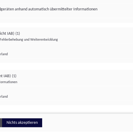
ndgeräten anhand automatisch übermittelter Informationen
icht IAB)
(1)
Fehlerbehebung und Weiterentwicklung
Irland
Impressum
Datenschutzerklärung
Datenschutzeinstellungen
ht IAB)
(1)
nformationen
Irland
ionell
Nichts akzeptieren