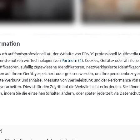
rmation
such auf fondsprofessionell.at, der Website von FONDS professionell Multimedia
ienste nutzen wir Technologien von
Partnern (4)
. Cookies, Geräte- oder ähnliche
entifikatoren, zufällig zugewiesene Identifikatoren, netzwerkbasierte Identifik
en auf Ihrem Gerät gespeichert oder gelesen werden, um Ihre personenbezogen
rte Werbung und Inhalte, Messung von Werbeleistung und der Performance von 
erarbeiten. Dies ist für den Zugriff auf die Website nicht erforderlich. Sie können
, indem Sie die einzelnen Schalter ändern, oder später jederzeit via Datenschu
7)