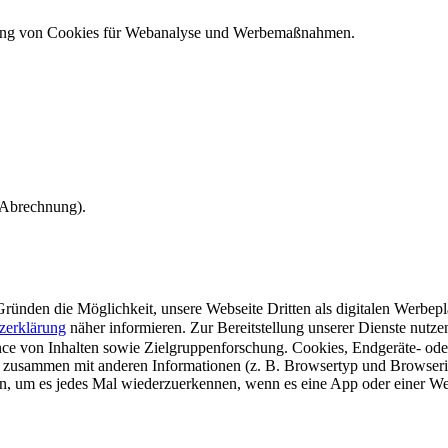
ndung von Cookies für Webanalyse und Werbemaßnahmen.
e Abrechnung).
ünden die Möglichkeit, unsere Webseite Dritten als digitalen Werbeplat
zerklärung
näher informieren.
Zur Bereitstellung unserer Dienste nutz
e von Inhalten sowie Zielgruppenforschung. Cookies, Endgeräte- ode
 zusammen mit anderen Informationen (z. B. Browsertyp und Browserin
n, um es jedes Mal wiederzuerkennen, wenn es eine App oder einer Webs