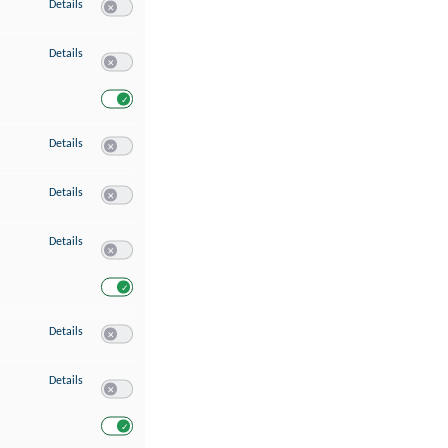
zu Speichern von oder Zugriff auf Informationen auf einem Endgerät
Details
Switch zum Einwilligen bzw. Ablehnen des Dienstes Speichern 
zu Verwendung reduzierter Daten zur Auswahl von Werbeanzeigen
Details
Switch zum Einwilligen bzw. Ablehnen des Dienstes Verwend
Switch zum Einwilligen bzw. Ablehnen des Dienstes Verwendu
zu Erstellung von Profilen für personalisierte Werbung
Details
Switch zum Einwilligen bzw. Ablehnen des Dienstes Erstellung 
zu Verwendung von Profilen zur Auswahl personalisierter Werbung
Details
Switch zum Einwilligen bzw. Ablehnen des Dienstes Verwendun
zu Messung der Werbeleistung
Details
Switch zum Einwilligen bzw. Ablehnen des Dienstes Messung 
Switch zum Einwilligen bzw. Ablehnen des Dienstes Messung d
zu Messung der Performance von Inhalten
Details
Switch zum Einwilligen bzw. Ablehnen des Dienstes Messung 
zu Analyse von Zielgruppen durch Statistiken oder Kombinationen von Dat
Details
Switch zum Einwilligen bzw. Ablehnen des Dienstes Analyse v
Switch zum Einwilligen bzw. Ablehnen des Dienstes Analyse v