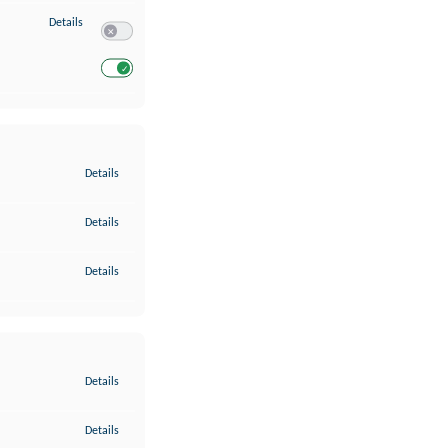
zu Entwicklung und Verbesserung der Angebote
Details
Switch zum Einwilligen bzw. Ablehnen des Dienstes Entwickl
Switch zum Einwilligen bzw. Ablehnen des Dienstes Entwicklu
zu Gewährleistung der Sicherheit, Verhinderung und Aufdeckung v
Details
zu Bereitstellung und Anzeige von Werbung und Inhalten
Details
zu Ihre Entscheidungen zum Datenschutz speichern und übermittel
Details
zu Abgleichung und Kombination von Daten aus unterschiedlichen 
Details
zu Verknüpfung verschiedener Endgeräte
Details