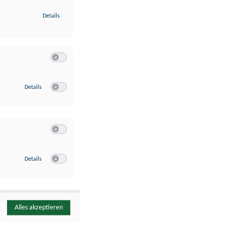
zu Identifikation von Endgeräten anhand automatisch übermittelte
Details
Switch zum Einwilligen bzw. Ablehnen der Kategorie Analyse / 
zu Google Analytics
Details
Switch zum Einwilligen bzw. Ablehnen des Dienstes Google Ana
Switch zum Einwilligen bzw. Ablehnen der Kategorie Sonstige 
zu YouTube
Details
Switch zum Einwilligen bzw. Ablehnen des Dienstes YouTube
Alles akzeptieren