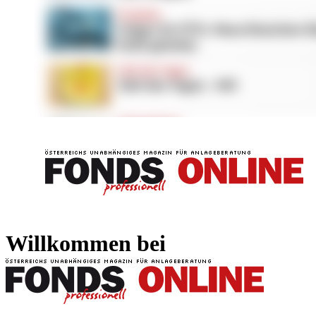
FONDS professionell
FONDS professi
Willkommen bei