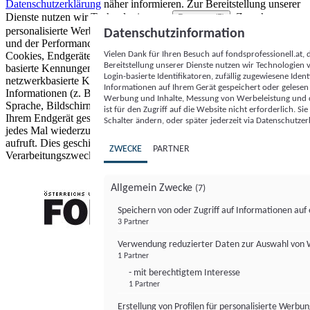
Datenschutzerklärung
näher informieren.
Zur Bereitstellung unserer
Dienste nutzen wir Technologien von
. Zwecke:
Partnern (5)
personalisierte Werbung und Inhalte, Messung von Werbeleistung
Datenschutzinformation
und der Performance von Inhalten sowie Zielgruppenforschung.
Vielen Dank für Ihren Besuch auf fondsprofessionell.at
Cookies, Endgeräte- oder ähnliche Online-Kennungen (z. B. login-
Bereitstellung unserer Dienste nutzen wir Technologien
basierte Kennungen, zufällig generierte Kennungen,
Login-basierte Identifikatoren, zufällig zugewiesene Id
netzwerkbasierte Kennungen) können zusammen mit anderen
Informationen auf Ihrem Gerät gespeichert oder gelese
Informationen (z. B. Browsertyp und Browserinformationen,
Werbung und Inhalte, Messung von Werbeleistung und d
Sprache, Bildschirmgröße, unterstützte Technologien usw.) auf
ist für den Zugriff auf die Website nicht erforderlich. S
Ihrem Endgerät gespeichert oder von dort ausgelesen werden, um es
Schalter ändern, oder später jederzeit via Datenschutzer
jedes Mal wiederzuerkennen, wenn es eine App oder einer Webseite
aufruft. Dies geschieht für einen oder mehrere der hier aufgeführten
ZWECKE
PARTNER
Verarbeitungszwecke.
Allgemein Zwecke
(7)
Speichern von oder Zugriff auf Informationen au
3 Partner
FONDS professionell
Verwendung reduzierter Daten zur Auswahl von
1 Partner
- mit berechtigtem Interesse
1 Partner
Erstellung von Profilen für personalisierte Werbu