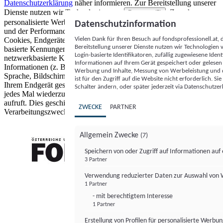
Datenschutzerklärung
näher informieren.
Zur Bereitstellung unserer
Dienste nutzen wir Technologien von
. Zwecke:
Partnern (5)
personalisierte Werbung und Inhalte, Messung von Werbeleistung
Datenschutzinformation
und der Performance von Inhalten sowie Zielgruppenforschung.
Vielen Dank für Ihren Besuch auf fondsprofessionell.at
Cookies, Endgeräte- oder ähnliche Online-Kennungen (z. B. login-
Bereitstellung unserer Dienste nutzen wir Technologien
basierte Kennungen, zufällig generierte Kennungen,
Login-basierte Identifikatoren, zufällig zugewiesene Id
netzwerkbasierte Kennungen) können zusammen mit anderen
Informationen auf Ihrem Gerät gespeichert oder gelese
Informationen (z. B. Browsertyp und Browserinformationen,
Werbung und Inhalte, Messung von Werbeleistung und d
Sprache, Bildschirmgröße, unterstützte Technologien usw.) auf
ist für den Zugriff auf die Website nicht erforderlich. S
Ihrem Endgerät gespeichert oder von dort ausgelesen werden, um es
Schalter ändern, oder später jederzeit via Datenschutzer
jedes Mal wiederzuerkennen, wenn es eine App oder einer Webseite
aufruft. Dies geschieht für einen oder mehrere der hier aufgeführten
ZWECKE
PARTNER
Verarbeitungszwecke.
Allgemein Zwecke
(7)
Speichern von oder Zugriff auf Informationen au
3 Partner
FONDS professionell
Verwendung reduzierter Daten zur Auswahl von
1 Partner
- mit berechtigtem Interesse
1 Partner
Erstellung von Profilen für personalisierte Werbu