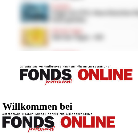
FONDS professionell
FONDS professi
Willkommen bei