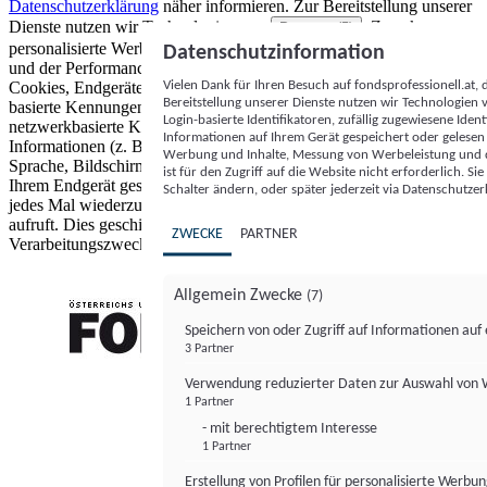
Datenschutzerklärung
näher informieren.
Zur Bereitstellung unserer
Dienste nutzen wir Technologien von
. Zwecke:
Partnern (5)
personalisierte Werbung und Inhalte, Messung von Werbeleistung
Datenschutzinformation
und der Performance von Inhalten sowie Zielgruppenforschung.
Vielen Dank für Ihren Besuch auf fondsprofessionell.at
Cookies, Endgeräte- oder ähnliche Online-Kennungen (z. B. login-
Bereitstellung unserer Dienste nutzen wir Technologien
basierte Kennungen, zufällig generierte Kennungen,
Login-basierte Identifikatoren, zufällig zugewiesene Id
netzwerkbasierte Kennungen) können zusammen mit anderen
Informationen auf Ihrem Gerät gespeichert oder gelese
Informationen (z. B. Browsertyp und Browserinformationen,
Werbung und Inhalte, Messung von Werbeleistung und d
Sprache, Bildschirmgröße, unterstützte Technologien usw.) auf
ist für den Zugriff auf die Website nicht erforderlich. S
Ihrem Endgerät gespeichert oder von dort ausgelesen werden, um es
Schalter ändern, oder später jederzeit via Datenschutzer
jedes Mal wiederzuerkennen, wenn es eine App oder einer Webseite
aufruft. Dies geschieht für einen oder mehrere der hier aufgeführten
ZWECKE
PARTNER
Verarbeitungszwecke.
Allgemein Zwecke
(7)
Speichern von oder Zugriff auf Informationen au
3 Partner
FONDS professionell
Verwendung reduzierter Daten zur Auswahl von
1 Partner
- mit berechtigtem Interesse
1 Partner
Erstellung von Profilen für personalisierte Werbu