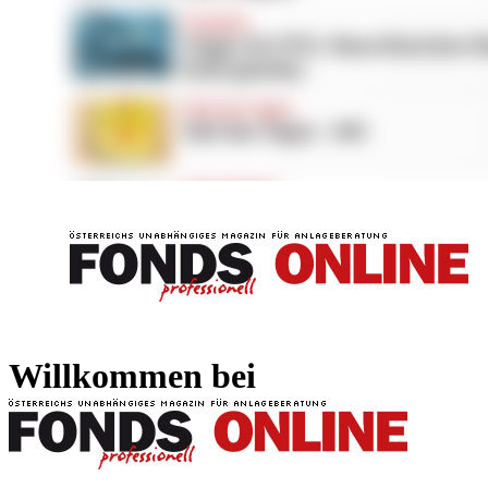
FONDS professionell
FONDS professi
Willkommen bei