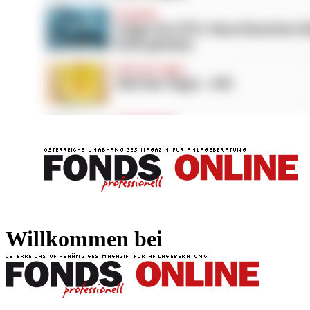
FONDS professionell
FONDS professi
Willkommen bei