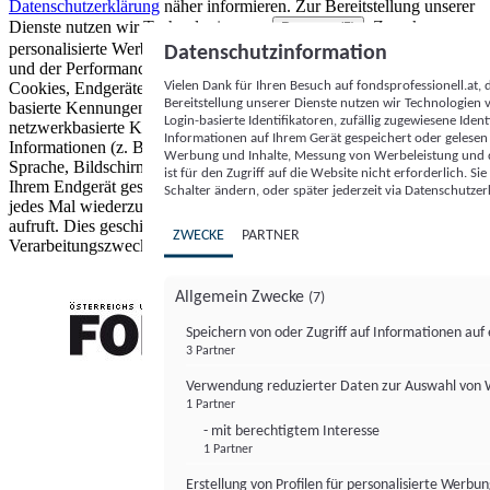
Datenschutzerklärung
näher informieren.
Zur Bereitstellung unserer
Dienste nutzen wir Technologien von
. Zwecke:
Partnern (5)
personalisierte Werbung und Inhalte, Messung von Werbeleistung
Datenschutzinformation
und der Performance von Inhalten sowie Zielgruppenforschung.
Vielen Dank für Ihren Besuch auf fondsprofessionell.at
Cookies, Endgeräte- oder ähnliche Online-Kennungen (z. B. login-
Bereitstellung unserer Dienste nutzen wir Technologien
basierte Kennungen, zufällig generierte Kennungen,
Login-basierte Identifikatoren, zufällig zugewiesene Id
netzwerkbasierte Kennungen) können zusammen mit anderen
Informationen auf Ihrem Gerät gespeichert oder gelese
Informationen (z. B. Browsertyp und Browserinformationen,
Werbung und Inhalte, Messung von Werbeleistung und d
Sprache, Bildschirmgröße, unterstützte Technologien usw.) auf
ist für den Zugriff auf die Website nicht erforderlich. S
Ihrem Endgerät gespeichert oder von dort ausgelesen werden, um es
Schalter ändern, oder später jederzeit via Datenschutzer
jedes Mal wiederzuerkennen, wenn es eine App oder einer Webseite
aufruft. Dies geschieht für einen oder mehrere der hier aufgeführten
ZWECKE
PARTNER
Verarbeitungszwecke.
Allgemein Zwecke
(7)
Speichern von oder Zugriff auf Informationen au
3 Partner
FONDS professionell
Verwendung reduzierter Daten zur Auswahl von
1 Partner
- mit berechtigtem Interesse
1 Partner
Erstellung von Profilen für personalisierte Werbu