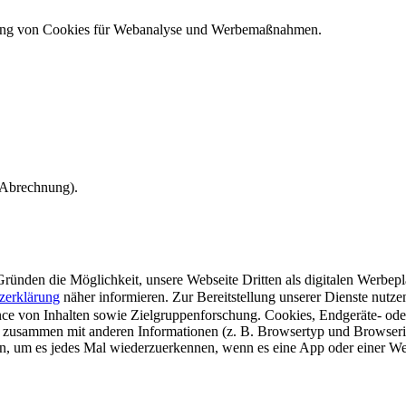
ndung von Cookies für Webanalyse und Werbemaßnahmen.
e Abrechnung).
ünden die Möglichkeit, unsere Webseite Dritten als digitalen Werbeplat
zerklärung
näher informieren.
Zur Bereitstellung unserer Dienste nutz
e von Inhalten sowie Zielgruppenforschung. Cookies, Endgeräte- ode
 zusammen mit anderen Informationen (z. B. Browsertyp und Browserin
n, um es jedes Mal wiederzuerkennen, wenn es eine App oder einer Webs