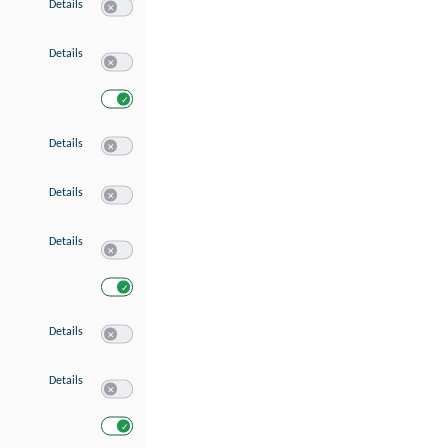
zu Speichern von oder Zugriff auf Informationen auf einem Endgerät
Details
Switch zum Einwilligen bzw. Ablehnen des Dienstes Speichern 
zu Verwendung reduzierter Daten zur Auswahl von Werbeanzeigen
Details
Switch zum Einwilligen bzw. Ablehnen des Dienstes Verwend
Switch zum Einwilligen bzw. Ablehnen des Dienstes Verwendu
zu Erstellung von Profilen für personalisierte Werbung
Details
Switch zum Einwilligen bzw. Ablehnen des Dienstes Erstellung 
zu Verwendung von Profilen zur Auswahl personalisierter Werbung
Details
Switch zum Einwilligen bzw. Ablehnen des Dienstes Verwendun
zu Messung der Werbeleistung
Details
Switch zum Einwilligen bzw. Ablehnen des Dienstes Messung 
Switch zum Einwilligen bzw. Ablehnen des Dienstes Messung d
zu Messung der Performance von Inhalten
Details
Switch zum Einwilligen bzw. Ablehnen des Dienstes Messung 
zu Analyse von Zielgruppen durch Statistiken oder Kombinationen von Dat
Details
Switch zum Einwilligen bzw. Ablehnen des Dienstes Analyse v
Switch zum Einwilligen bzw. Ablehnen des Dienstes Analyse v