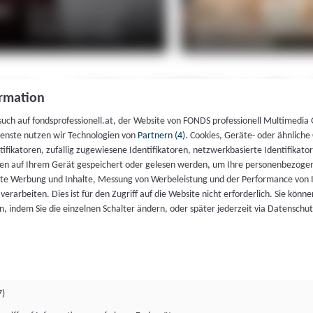
rmation
such auf fondsprofessionell.at, der Website von FONDS professionell Multimedia
ienste nutzen wir Technologien von
Partnern (4)
. Cookies, Geräte- oder ähnliche
entifikatoren, zufällig zugewiesene Identifikatoren, netzwerkbasierte Identifik
en auf Ihrem Gerät gespeichert oder gelesen werden, um Ihre personenbezogen
rte Werbung und Inhalte, Messung von Werbeleistung und der Performance von 
erarbeiten. Dies ist für den Zugriff auf die Website nicht erforderlich. Sie können
, indem Sie die einzelnen Schalter ändern, oder später jederzeit via Datenschu
7)