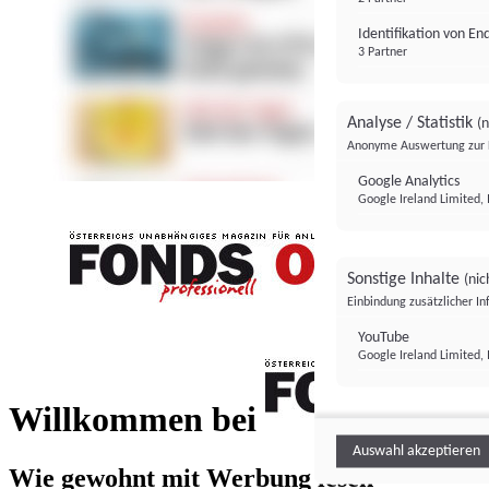
Identifikation von E
3 Partner
Analyse / Statistik
(n
Anonyme Auswertung zur 
Google Analytics
Google Ireland Limited, 
Sonstige Inhalte
(nic
Einbindung zusätzlicher I
FONDS professionell
YouTube
Google Ireland Limited, 
FONDS profess
Willkommen bei
Auswahl akzeptieren
Wie gewohnt mit Werbung lesen