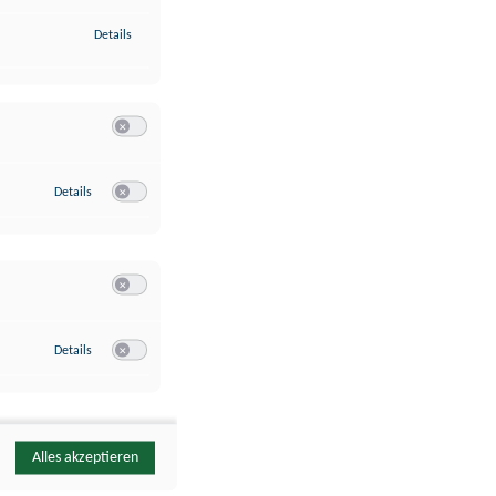
zu Identifikation von Endgeräten anhand automatisch übermittelte
Details
Switch zum Einwilligen bzw. Ablehnen der Kategorie Analyse / 
zu Google Analytics
Details
Switch zum Einwilligen bzw. Ablehnen des Dienstes Google Ana
Switch zum Einwilligen bzw. Ablehnen der Kategorie Sonstige 
zu YouTube
Details
Switch zum Einwilligen bzw. Ablehnen des Dienstes YouTube
Alles akzeptieren