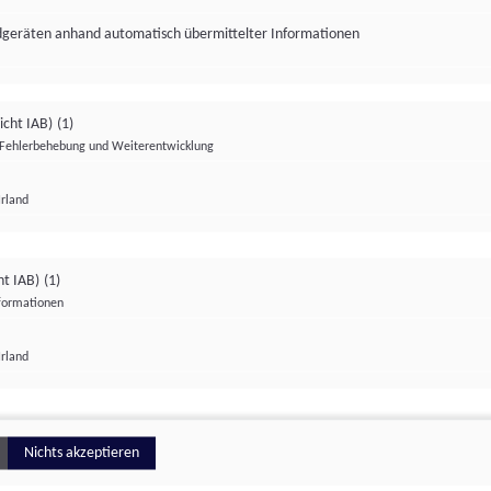
ndgeräten anhand automatisch übermittelter Informationen
icht IAB)
(1)
Fehlerbehebung und Weiterentwicklung
Irland
Impressum
Datenschutzerklärung
Datenschutzeinstellungen
ht IAB)
(1)
nformationen
Irland
ionell
Nichts akzeptieren