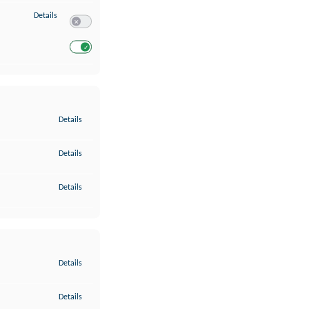
zu Entwicklung und Verbesserung der Angebote
Details
Switch zum Einwilligen bzw. Ablehnen des Dienstes Entwickl
Switch zum Einwilligen bzw. Ablehnen des Dienstes Entwicklu
zu Gewährleistung der Sicherheit, Verhinderung und Aufdeckung v
Details
zu Bereitstellung und Anzeige von Werbung und Inhalten
Details
zu Ihre Entscheidungen zum Datenschutz speichern und übermittel
Details
zu Abgleichung und Kombination von Daten aus unterschiedlichen 
Details
zu Verknüpfung verschiedener Endgeräte
Details