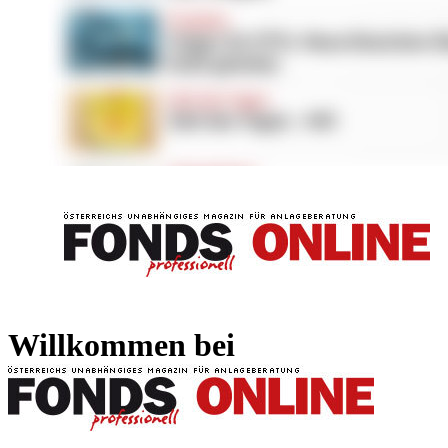
FONDS professionell
FONDS professi
Willkommen bei